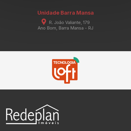
Unidade Barra Mansa
R. João Valiante, 179
Ano Bom, Barra Mansa - RJ