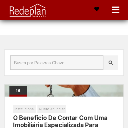
Início
»
Blog
»
especialistas em imóveis
19
Maio
Institucional
Quero Anunciar
O Benefício De Contar Com Uma
Imobiliária Especializada Para