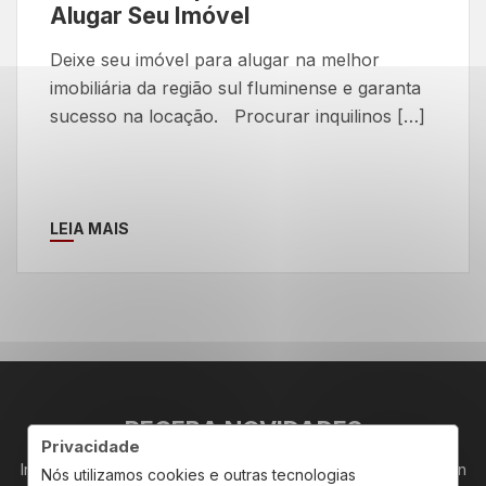
Alugar Seu Imóvel
Deixe seu imóvel para alugar na melhor
imobiliária da região sul fluminense e garanta
sucesso na locação. Procurar inquilinos […]
LEIA MAIS
RECEBA NOVIDADES
Privacidade
Insira seu email abaixo para receber novidades da Redeplan
Nós utilizamos cookies e outras tecnologias