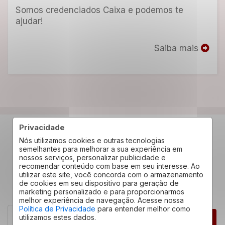
Somos credenciados Caixa e podemos te
ajudar!
Saiba mais
Privacidade
Nós utilizamos cookies e outras tecnologias
Confira os depoimentos
semelhantes para melhorar a sua experiência em
nossos serviços, personalizar publicidade e
de quem já nos conhece
recomendar conteúdo com base em seu interesse. Ao
utilizar este site, você concorda com o armazenamento
de cookies em seu dispositivo para geração de
marketing personalizado e para proporcionarmos
melhor experiência de navegação. Acesse nossa
Política de Privacidade
para entender melhor como
Isabelle Souza
utilizamos estes dados.