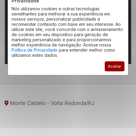
Privacidade
Olá, Sou Adriana Bittencourt
Nós utilizamos cookies e outras tecnologias
Abaixo estão meus contatos para dúvidas e
semelhantes para melhorar a sua experiência em
informações sobre este imóvel:
nossos serviços, personalizar publicidade e
recomendar conteúdo com base em seu interesse. Ao
24 98163.3766
utilizar este site, você concorda com o armazenamento
de cookies em seu dispositivo para geração de
adrianabittencourt@redeplan.com
marketing personalizado e para proporcionarmos
melhor experiência de navegação. Acesse nossa
093143 / RJ
CRECI:
Política de Privacidade
para entender melhor como
utilizamos estes dados.
Aceitar
Monte Castelo - Volta Redonda
/RJ