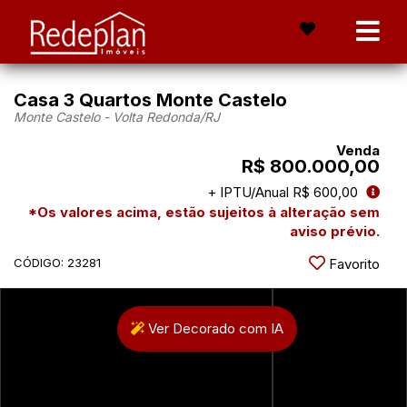
Casa 3 Quartos Monte Castelo
Monte Castelo - Volta Redonda
/RJ
Venda
R$ 800.000,00
+ IPTU/Anual R$ 600,00
*Os valores acima, estão sujeitos à alteração sem
aviso prévio.
CÓDIGO: 23281
Favorito
Ver Decorado com IA