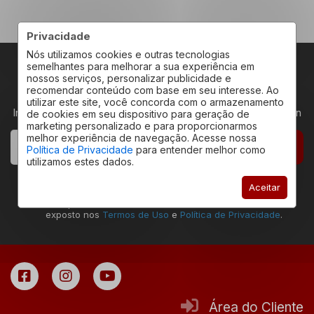
Privacidade
Nós utilizamos cookies e outras tecnologias
semelhantes para melhorar a sua experiência em
nossos serviços, personalizar publicidade e
RECEBA NOVIDADES
recomendar conteúdo com base em seu interesse. Ao
utilizar este site, você concorda com o armazenamento
Insira seu email abaixo para receber novidades da Redeplan
de cookies em seu dispositivo para geração de
marketing personalizado e para proporcionarmos
melhor experiência de navegação. Acesse nossa
CADASTRAR
Política de Privacidade
para entender melhor como
utilizamos estes dados.
Declaro estar ciente que a ação de envio deste
Aceitar
formulário permite que eu seja contatado pela
Redeplan Imóveis, assim como estar de acordo com o
exposto nos
Termos de Uso
e
Política de Privacidade
.
Área do Cliente