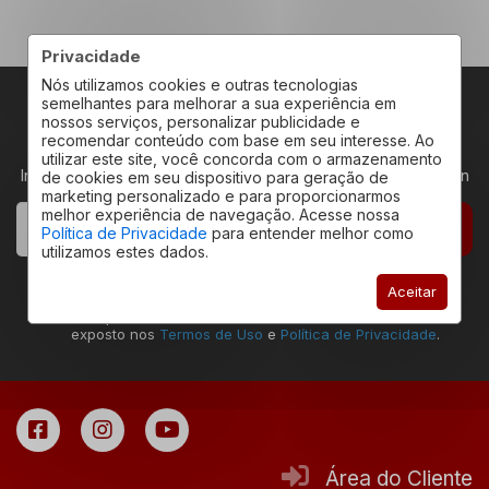
Privacidade
Nós utilizamos cookies e outras tecnologias
semelhantes para melhorar a sua experiência em
nossos serviços, personalizar publicidade e
RECEBA NOVIDADES
recomendar conteúdo com base em seu interesse. Ao
utilizar este site, você concorda com o armazenamento
Insira seu email abaixo para receber novidades da Redeplan
de cookies em seu dispositivo para geração de
marketing personalizado e para proporcionarmos
melhor experiência de navegação. Acesse nossa
CADASTRAR
Política de Privacidade
para entender melhor como
utilizamos estes dados.
Declaro estar ciente que a ação de envio deste
Aceitar
formulário permite que eu seja contatado pela
Redeplan Imóveis, assim como estar de acordo com o
exposto nos
Termos de Uso
e
Política de Privacidade
.
Área do Cliente