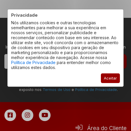
Privacidade
Nós utilizamos cookies e outras tecnologias
semelhantes para melhorar a sua experiência em
nossos serviços, personalizar publicidade e
RECEBA NOVIDADES
recomendar conteúdo com base em seu interesse. Ao
utilizar este site, você concorda com o armazenamento
Insira seu email abaixo para receber novidades da Redeplan
de cookies em seu dispositivo para geração de
marketing personalizado e para proporcionarmos
melhor experiência de navegação. Acesse nossa
CADASTRAR
Política de Privacidade
para entender melhor como
utilizamos estes dados.
Declaro estar ciente que a ação de envio deste
Aceitar
formulário permite que eu seja contatado pela
Redeplan Imóveis, assim como estar de acordo com o
exposto nos
Termos de Uso
e
Política de Privacidade
.
Área do Cliente