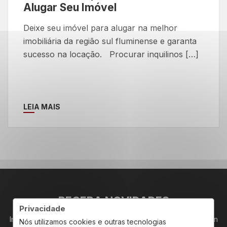
Alugar Seu Imóvel
Deixe seu imóvel para alugar na melhor
imobiliária da região sul fluminense e garanta
sucesso na locação. Procurar inquilinos […]
LEIA MAIS
RECEBA NOVIDADES
Privacidade
Insira seu email abaixo para receber novidades da Redeplan
Nós utilizamos cookies e outras tecnologias