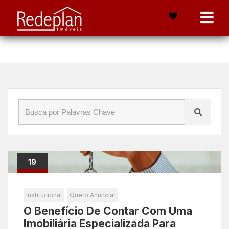
Início
»
Blog
»
avaliações imobiliárias
19
Maio
Institucional
Quero Anunciar
O Benefício De Contar Com Uma
Imobiliária Especializada Para