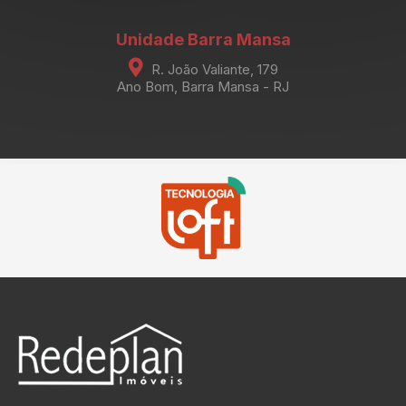
Unidade Barra Mansa
R. João Valiante, 179
Ano Bom, Barra Mansa - RJ