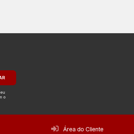
AR
 eu
m o
Área do Cliente