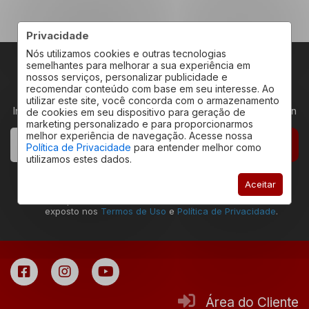
Privacidade
Nós utilizamos cookies e outras tecnologias
semelhantes para melhorar a sua experiência em
nossos serviços, personalizar publicidade e
RECEBA NOVIDADES
recomendar conteúdo com base em seu interesse. Ao
utilizar este site, você concorda com o armazenamento
Insira seu email abaixo para receber novidades da Redeplan
de cookies em seu dispositivo para geração de
marketing personalizado e para proporcionarmos
melhor experiência de navegação. Acesse nossa
CADASTRAR
Política de Privacidade
para entender melhor como
utilizamos estes dados.
Declaro estar ciente que a ação de envio deste
Aceitar
formulário permite que eu seja contatado pela
Redeplan Imóveis, assim como estar de acordo com o
exposto nos
Termos de Uso
e
Política de Privacidade
.
Área do Cliente