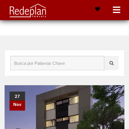
Início
»
Blog
»
qualidade de vida no Retiro
27
Nov