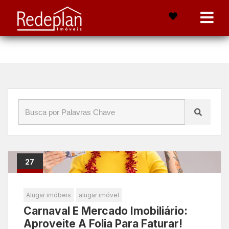
Início
»
Blog
»
renda passiva
27
Fev
Alugar imóbeis
alugar imóvel
Carnaval E Mercado Imobiliário:
Aproveite A Folia Para Faturar!