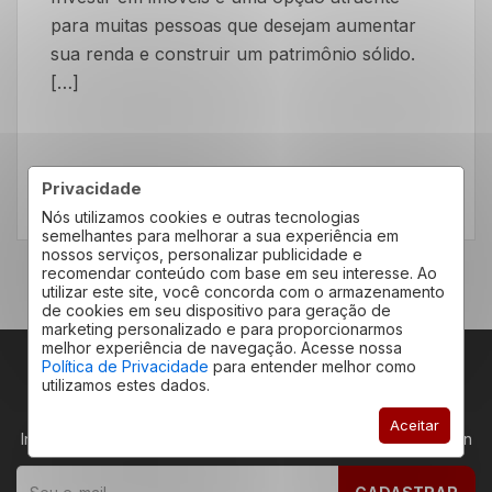
para muitas pessoas que desejam aumentar
sua renda e construir um patrimônio sólido.
[…]
Privacidade
LEIA MAIS
Nós utilizamos cookies e outras tecnologias
semelhantes para melhorar a sua experiência em
nossos serviços, personalizar publicidade e
recomendar conteúdo com base em seu interesse. Ao
utilizar este site, você concorda com o armazenamento
de cookies em seu dispositivo para geração de
marketing personalizado e para proporcionarmos
melhor experiência de navegação. Acesse nossa
Política de Privacidade
para entender melhor como
utilizamos estes dados.
RECEBA NOVIDADES
Aceitar
Insira seu email abaixo para receber novidades da Redeplan