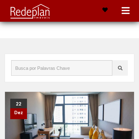
Início
»
Blog
»
Rentabilidade
22
Dez