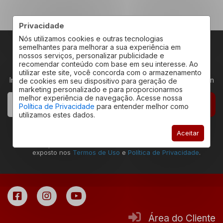
Privacidade
Nós utilizamos cookies e outras tecnologias
semelhantes para melhorar a sua experiência em
nossos serviços, personalizar publicidade e
RECEBA NOVIDADES
recomendar conteúdo com base em seu interesse. Ao
utilizar este site, você concorda com o armazenamento
Insira seu email abaixo para receber novidades da Redeplan
de cookies em seu dispositivo para geração de
marketing personalizado e para proporcionarmos
melhor experiência de navegação. Acesse nossa
CADASTRAR
Política de Privacidade
para entender melhor como
utilizamos estes dados.
Declaro estar ciente que a ação de envio deste
Aceitar
formulário permite que eu seja contatado pela
Redeplan Imóveis, assim como estar de acordo com o
exposto nos
Termos de Uso
e
Política de Privacidade
.
Área do Cliente