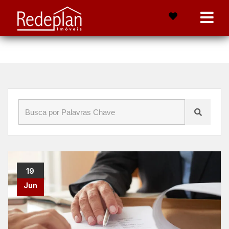
Início
»
Blog
»
Termos do Mercado Imobiliário
19
Jun