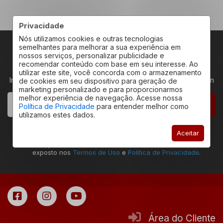
Privacidade
Nós utilizamos cookies e outras tecnologias
semelhantes para melhorar a sua experiência em
nossos serviços, personalizar publicidade e
RECEBA NOVIDADES
recomendar conteúdo com base em seu interesse. Ao
utilizar este site, você concorda com o armazenamento
Insira seu email abaixo para receber novidades da Redeplan
de cookies em seu dispositivo para geração de
marketing personalizado e para proporcionarmos
melhor experiência de navegação. Acesse nossa
CADASTRAR
Política de Privacidade
para entender melhor como
utilizamos estes dados.
Declaro estar ciente que a ação de envio deste
Aceitar
formulário permite que eu seja contatado pela
Redeplan Imóveis, assim como estar de acordo com o
exposto nos
Termos de Uso
e
Política de Privacidade
.
Área do Cliente