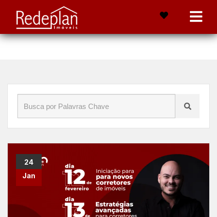
Início
»
Blog
»
universidade redeplan
24
Jan