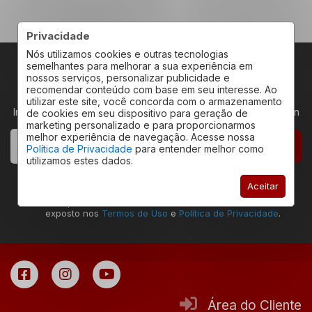
Privacidade
Nós utilizamos cookies e outras tecnologias
semelhantes para melhorar a sua experiência em
nossos serviços, personalizar publicidade e
RECEBA NOVIDADES
recomendar conteúdo com base em seu interesse. Ao
utilizar este site, você concorda com o armazenamento
Insira seu email abaixo para receber novidades da Redeplan
de cookies em seu dispositivo para geração de
marketing personalizado e para proporcionarmos
melhor experiência de navegação. Acesse nossa
CADASTRAR
Política de Privacidade
para entender melhor como
utilizamos estes dados.
Declaro estar ciente que a ação de envio deste
Aceitar
formulário permite que eu seja contatado pela
Redeplan Imóveis, assim como estar de acordo com o
exposto nos
Termos de Uso
e
Política de Privacidade
.
Área do Cliente