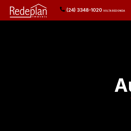
(24) 3348-1020
VOLTA REDONDA
A