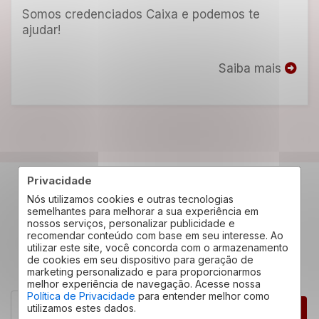
Somos credenciados Caixa e podemos te
ajudar!
Saiba mais
Privacidade
Nós utilizamos cookies e outras tecnologias
Confira os depoimentos
semelhantes para melhorar a sua experiência em
nossos serviços, personalizar publicidade e
de quem já nos conhece
recomendar conteúdo com base em seu interesse. Ao
utilizar este site, você concorda com o armazenamento
de cookies em seu dispositivo para geração de
marketing personalizado e para proporcionarmos
melhor experiência de navegação. Acesse nossa
Política de Privacidade
para entender melhor como
Isabelle Souza
utilizamos estes dados.