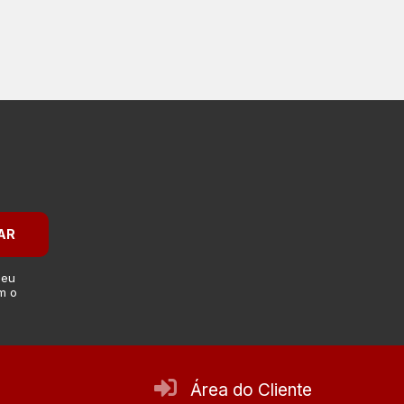
AR
 eu
m o
Área do Cliente