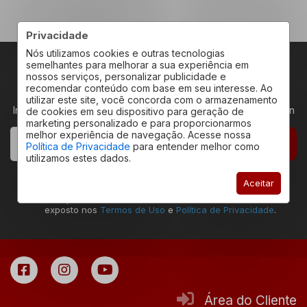
Privacidade
Nós utilizamos cookies e outras tecnologias
semelhantes para melhorar a sua experiência em
nossos serviços, personalizar publicidade e
RECEBA NOVIDADES
recomendar conteúdo com base em seu interesse. Ao
utilizar este site, você concorda com o armazenamento
Insira seu email abaixo para receber novidades da Redeplan
de cookies em seu dispositivo para geração de
marketing personalizado e para proporcionarmos
melhor experiência de navegação. Acesse nossa
CADASTRAR
Política de Privacidade
para entender melhor como
utilizamos estes dados.
Declaro estar ciente que a ação de envio deste
Aceitar
formulário permite que eu seja contatado pela
Redeplan Imóveis, assim como estar de acordo com o
exposto nos
Termos de Uso
e
Política de Privacidade
.
Área do Cliente