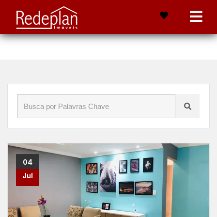
Início
»
Blog
»
exclusividade
04
Jul