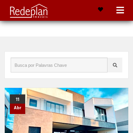
Início
»
Blog
»
venda
11
Abr