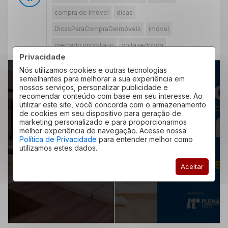
compra de imóvel
dicas
DicasParaCompraDeImóveis
imóvel
mercado imobiliário
volta redonda
Privacidade
Nós utilizamos cookies e outras tecnologias
semelhantes para melhorar a sua experiência em
nossos serviços, personalizar publicidade e
recomendar conteúdo com base em seu interesse. Ao
utilizar este site, você concorda com o armazenamento
PRÓXIMO ARTIGO
ARTIGO ANTERIOR
de cookies em seu dispositivo para geração de
Casa na planta em
marketing personalizado e para proporcionarmos
Cobertura de
melhor experiência de navegação. Acesse nossa
Barra Mansa:
Política de Privacidade
para entender melhor como
apartamento: como
utilizamos estes dados.
conheça o
é morar e o que
Residencial Ano
Aceitar
você precisa
Bom