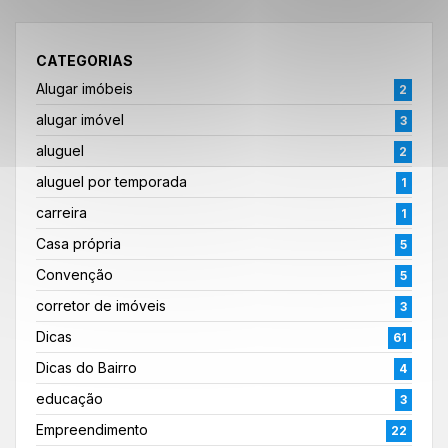
CATEGORIAS
Alugar imóbeis
2
alugar imóvel
3
aluguel
2
aluguel por temporada
1
carreira
1
Casa própria
5
Convenção
5
corretor de imóveis
3
Dicas
61
Dicas do Bairro
4
educação
3
Empreendimento
22