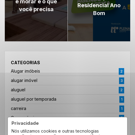
é morar e o que
Residencial Ano
você precisa
Bom
CATEGORIAS
Alugar imóbeis
2
alugar imóvel
3
aluguel
2
aluguel por temporada
1
carreira
1
Casa própria
5
Privacidade
Convenção
5
Nós utilizamos cookies e outras tecnologias