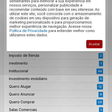
semelhantes para melhorar a sua experiência em
corretor de imóveis
3
nossos serviços, personalizar publicidade e
Dicas
recomendar conteúdo com base em seu interesse. Ao
61
utilizar este site, você concorda com o armazenamento
Dicas do Bairro
4
de cookies em seu dispositivo para geração de
marketing personalizado e para proporcionarmos
educação
3
melhor experiência de navegação. Acesse nossa
Política de Privacidade
para entender melhor como
Empreendimento
22
utilizamos estes dados.
ensino
1
Aceitar
Família
12
Imposto de Renda
2
inestimento
1
Institucional
44
Investimento imobiliário
5
Quero Alugar
12
Quero Anunciar
9
Quero Comprar
29
Salas Comerciais
1