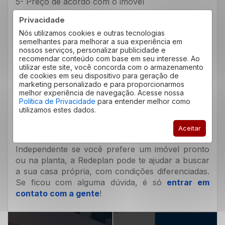
5- Preço de acordo com o imóvel
Mesmo que o investimento inicial do imóvel pronto
Privacidade
seja mais elevado, você pode conseguir fazer um
Nós utilizamos cookies e outras tecnologias
bom negócio se adquirir uma propriedade que já
semelhantes para melhorar a sua experiência em
foi habitada. Como mencionamos sobre a
nossos serviços, personalizar publicidade e
recomendar conteúdo com base em seu interesse. Ao
valorização do imóvel recém construído, a mesma
utilizar este site, você concorda com o armazenamento
lógica vale para o que já teve moradores. Com a
de cookies em seu dispositivo para geração de
assessoria da Redeplan, você consegue adquirir o
marketing personalizado e para proporcionarmos
melhor experiência de navegação. Acesse nossa
bem com um investimento justo, conforme a
Política de Privacidade
para entender melhor como
situação do mercado.
utilizamos estes dados.
Aceitar
E então? O que é melhor para a sua realidade?
Independente se você prefere um imóvel pronto
ou na planta, a Redeplan pode te ajudar a buscar
a sua casa própria, com condições diferenciadas.
Se ficou com alguma dúvida, é só
entrar em
contato com a gente
!