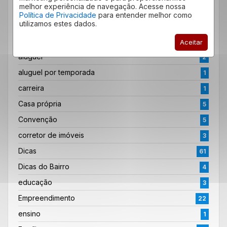
melhor experiência de navegação. Acesse nossa
CATEGORIAS
Política de Privacidade
para entender melhor como
utilizamos estes dados.
Alugar imóbeis
2
alugar imóvel
3
Aceitar
aluguel
2
aluguel por temporada
1
carreira
1
Casa própria
5
Convenção
5
corretor de imóveis
3
Dicas
61
Dicas do Bairro
4
educação
3
Empreendimento
22
ensino
1