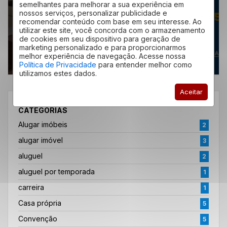
conheça o
semelhantes para melhorar a sua experiência em
é morar e o que
Residencial Ano
nossos serviços, personalizar publicidade e
você precisa
recomendar conteúdo com base em seu interesse. Ao
Bom
utilizar este site, você concorda com o armazenamento
de cookies em seu dispositivo para geração de
marketing personalizado e para proporcionarmos
melhor experiência de navegação. Acesse nossa
Política de Privacidade
para entender melhor como
utilizamos estes dados.
Aceitar
CATEGORIAS
Alugar imóbeis
2
alugar imóvel
3
aluguel
2
aluguel por temporada
1
carreira
1
Casa própria
5
Convenção
5