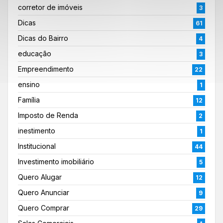
corretor de imóveis
3
Dicas
61
Dicas do Bairro
4
educação
3
Empreendimento
22
ensino
1
Família
12
Imposto de Renda
2
inestimento
1
Institucional
44
Investimento imobiliário
5
Quero Alugar
12
Quero Anunciar
9
Quero Comprar
29