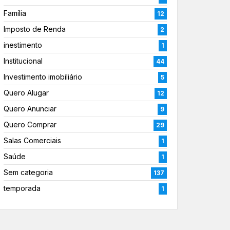
Família
12
Imposto de Renda
2
inestimento
1
Institucional
44
Investimento imobiliário
5
Quero Alugar
12
Quero Anunciar
9
Quero Comprar
29
Salas Comerciais
1
Saúde
1
Sem categoria
137
temporada
1