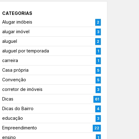
CATEGORIAS
Alugar imóbeis
2
alugar imóvel
3
aluguel
2
aluguel por temporada
1
carreira
1
Casa própria
5
Convenção
5
corretor de imóveis
3
Dicas
61
Dicas do Bairro
4
educação
3
Empreendimento
22
ensino
1