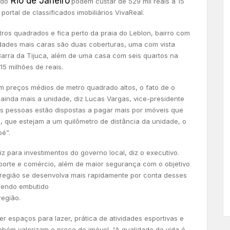
Rio de Janeiro
 do
podem custar de 529 mil reais a 15
ortal de classificados imobiliários VivaReal.
tros quadrados e fica perto da praia do Leblon, bairro com
dades mais caras são duas coberturas, uma com vista
 Barra da Tijuca, além de uma casa com seis quartos na
15 milhões de reais.
m preços médios de metro quadrado altos, o fato de o
a ainda mais a unidade, diz Lucas Vargas, vice-presidente
s pessoas estão dispostas a pagar mais por imóveis que
s, que estejam a um quilômetro de distância da unidade, o
pé”.
 para investimentos do governo local, diz o executivo.
porte e comércio, além de maior segurança com o objetivo
a região se desenvolva mais rapidamente por conta desses
 sendo embutido
região.
r espaços para lazer, prática de atividades esportivas e
mbém valorizam o preço do imóvel. “A qualidade de vida é