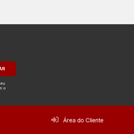
AR
 eu
m o
Área do Cliente