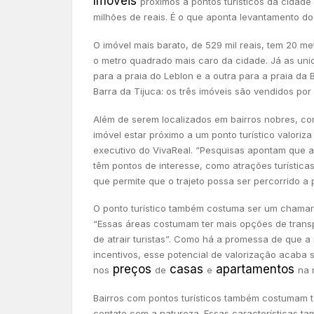
Imóveis
próximos a pontos turísticos da cidade
milhões de reais. É o que aponta levantamento do p
O imóvel mais barato, de 529 mil reais, tem 20 me
o metro quadrado mais caro da cidade. Já as uni
para a praia do Leblon e a outra para a praia da
Barra da Tijuca: os três imóveis são vendidos por 
Além de serem localizados em bairros nobres, co
imóvel estar próximo a um ponto turístico valoriz
executivo do VivaReal. “Pesquisas apontam que a
têm pontos de interesse, como atrações turística
que permite que o trajeto possa ser percorrido a 
O ponto turístico também costuma ser um chamariz
“Essas áreas costumam ter mais opções de trans
de atrair turistas”. Como há a promessa de que 
incentivos, esse potencial de valorização acaba
preços
casas
apartamentos
nos
de
e
na 
Bairros com pontos turísticos também costumam te
contato com a natureza. Essas características ta