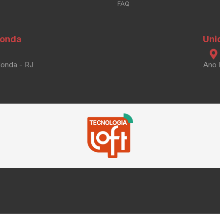
FAQ
donda
Uni
donda - RJ
Ano 