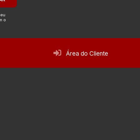
 eu
m o
Área do Cliente