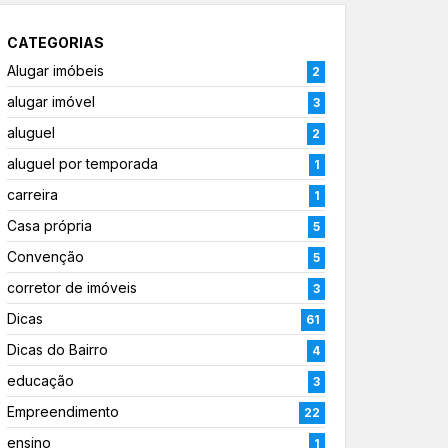
CATEGORIAS
Alugar imóbeis
2
alugar imóvel
3
aluguel
2
aluguel por temporada
1
carreira
1
Casa própria
5
Convenção
5
corretor de imóveis
3
Dicas
61
Dicas do Bairro
4
educação
3
Empreendimento
22
ensino
1