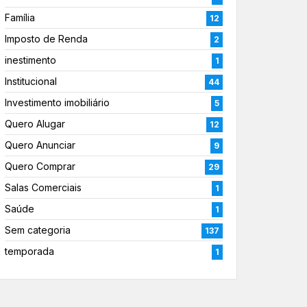
Família
12
Imposto de Renda
2
inestimento
1
Institucional
44
Investimento imobiliário
5
Quero Alugar
12
Quero Anunciar
9
Quero Comprar
29
Salas Comerciais
1
Saúde
1
Sem categoria
137
temporada
1