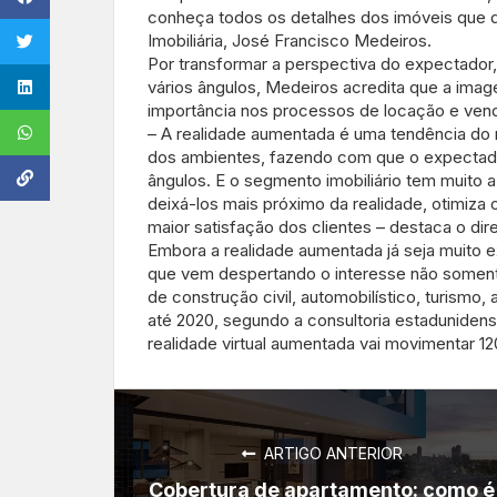
conheça todos os detalhes dos imóveis que d
Imobiliária, José Francisco Medeiros.
Por transformar a perspectiva do expectador
vários ângulos, Medeiros acredita que a ima
importância nos processos de locação e vend
– A realidade aumentada é uma tendência do 
dos ambientes, fazendo com que o expectado
ângulos. E o segmento imobiliário tem muito
deixá-los mais próximo da realidade, otimiza o
maior satisfação dos clientes – destaca o dire
Embora a realidade aumentada já seja muito e
que vem despertando o interesse não soment
de construção civil, automobilístico, turismo,
até 2020, segundo a consultoria estaduniden
realidade virtual aumentada vai movimentar 1
ARTIGO ANTERIOR
Cobertura de apartamento: como é