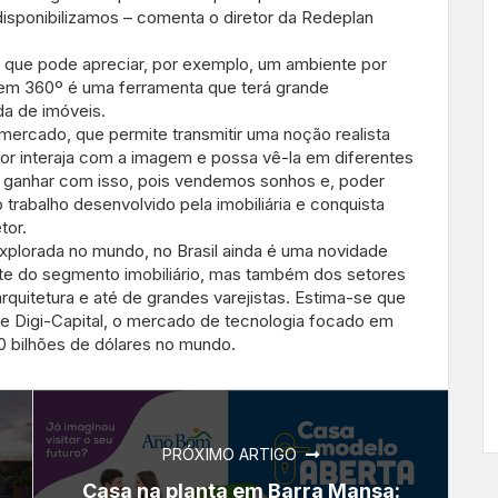
isponibilizamos – comenta o diretor da Redeplan
, que pode apreciar, por exemplo, um ambiente por
gem 360º é uma ferramenta que terá grande
a de imóveis.
mercado, que permite transmitir uma noção realista
r interaja com a imagem e possa vê-la em diferentes
 a ganhar com isso, pois vendemos sonhos e, poder
 trabalho desenvolvido pela imobiliária e conquista
tor.
xplorada no mundo, no Brasil ainda é uma novidade
e do segmento imobiliário, mas também dos setores
 arquitetura e até de grandes varejistas. Estima-se que
se Digi-Capital, o mercado de tecnologia focado em
20 bilhões de dólares no mundo.
PRÓXIMO ARTIGO
Casa na planta em Barra Mansa: