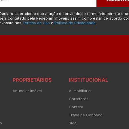
Declaro estar ciente que a ação de envio deste formulário permite que
seja contatado pela Redeplan Imóveis, assim como estar de acordo co
exposto nos
Termos de Uso
e
Política de Privacidade
.
PROPRIETÁRIOS
INSTITUCIONAL
Anunciar Imóvel
A Imobiliária
Corretores
Contato
Trabalhe Conosco
to
Blog