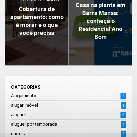
Casa na planta em
Cobertura de
Barra Mansa:
apartamento: como
conheça o
é morar e o que
Residencial Ano
você precisa
Bom
CATEGORIAS
Alugar imóbeis
2
alugar imóvel
3
aluguel
2
aluguel por temporada
1
carreira
1