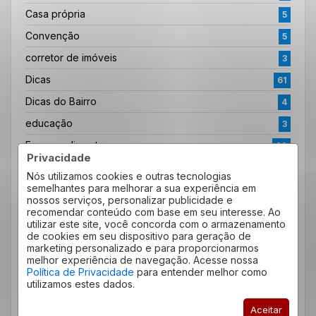
Casa própria
5
Convenção
5
corretor de imóveis
3
Dicas
61
Dicas do Bairro
4
educação
3
Empreendimento
22
Privacidade
ensino
1
Nós utilizamos cookies e outras tecnologias
semelhantes para melhorar a sua experiência em
Família
12
nossos serviços, personalizar publicidade e
Imposto de Renda
recomendar conteúdo com base em seu interesse. Ao
2
utilizar este site, você concorda com o armazenamento
inestimento
1
de cookies em seu dispositivo para geração de
marketing personalizado e para proporcionarmos
Institucional
44
melhor experiência de navegação. Acesse nossa
Política de Privacidade
para entender melhor como
Investimento imobiliário
5
utilizamos estes dados.
Quero Alugar
12
Aceitar