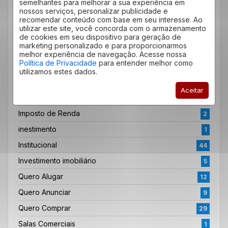
semelhantes para melhorar a sua experiência em
corretor de imóveis
3
nossos serviços, personalizar publicidade e
Dicas
recomendar conteúdo com base em seu interesse. Ao
61
utilizar este site, você concorda com o armazenamento
Dicas do Bairro
4
de cookies em seu dispositivo para geração de
marketing personalizado e para proporcionarmos
educação
3
melhor experiência de navegação. Acesse nossa
Política de Privacidade
para entender melhor como
Empreendimento
22
utilizamos estes dados.
ensino
1
Aceitar
Família
12
Imposto de Renda
2
inestimento
1
Institucional
44
Investimento imobiliário
5
Quero Alugar
12
Quero Anunciar
9
Quero Comprar
29
Salas Comerciais
1