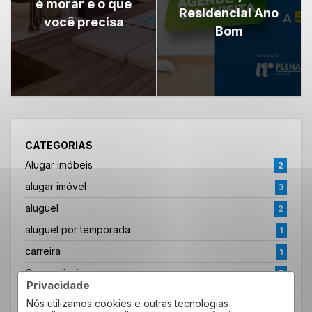
é morar e o que
Residencial Ano
você precisa
Bom
CATEGORIAS
Alugar imóbeis
2
alugar imóvel
3
aluguel
2
aluguel por temporada
1
carreira
1
Casa própria
5
Privacidade
Convenção
5
Nós utilizamos cookies e outras tecnologias