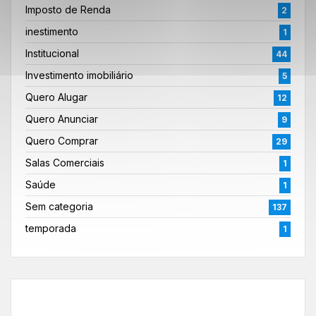
Imposto de Renda
2
inestimento
1
Institucional
44
Investimento imobiliário
5
Quero Alugar
12
Quero Anunciar
9
Quero Comprar
29
Salas Comerciais
1
Saúde
1
Sem categoria
137
temporada
1