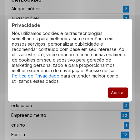
Alugar imóbeis
2
alugar imóvel
3
Privacidade
aluguel
2
Nós utilizamos cookies e outras tecnologias
aluguel por temporada
1
semelhantes para melhorar a sua experiência em
nossos serviços, personalizar publicidade e
carreira
1
recomendar conteúdo com base em seu interesse. Ao
utilizar este site, você concorda com o armazenamento
Casa própria
5
de cookies em seu dispositivo para geração de
marketing personalizado e para proporcionarmos
Convenção
5
melhor experiência de navegação. Acesse nossa
Política de Privacidade
para entender melhor como
corretor de imóveis
3
utilizamos estes dados.
Dicas
61
Aceitar
Dicas do Bairro
4
educação
3
Empreendimento
22
ensino
1
Família
12